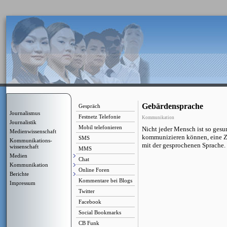
Gebärdensprache
Gespräch
Journalismus
Festnetz Telefonie
Kommunikation
Journalistik
Mobil telefonieren
Nicht jeder Mensch ist so gesu
Medienwissenschaft
kommunizieren können, eine Ze
SMS
Kommunikations-
mit der gesprochenen Sprache. 
wissenschaft
MMS
Medien
Chat
Kommunikation
Online Foren
Berichte
Kommentare bei Blogs
Impressum
Twitter
Facebook
Social Bookmarks
CB Funk