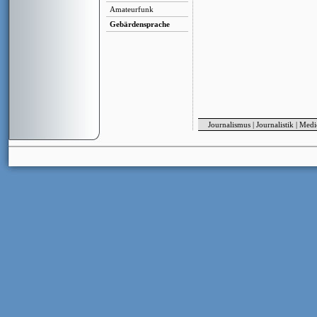
Amateurfunk
Gebärdensprache
Journalismus
|
Journalistik
|
Medi